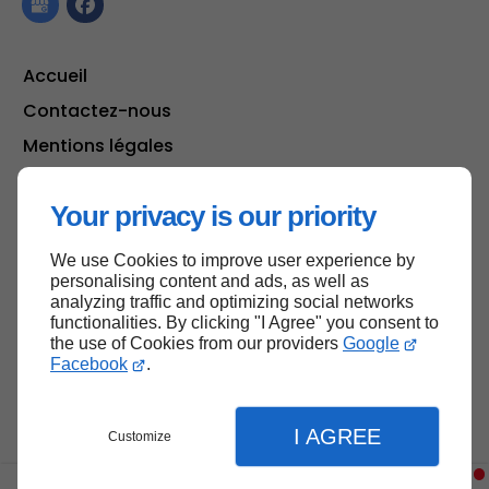
Accueil
Contactez-nous
Mentions légales
Plan du site
Your privacy is our priority
We use Cookies to improve user experience by
Haut de page
personalising content and ads, as well as
analyzing traffic and optimizing social networks
functionalities. By clicking "I Agree" you consent to
the use of Cookies from our providers
Google
Facebook
.
I AGREE
Customize