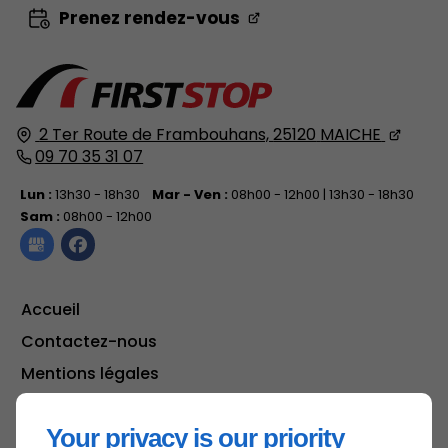
Prenez rendez-vous
2 Ter Route de Frambouhans,
25120
MAICHE
09 70 35 31 07
Lun :
13h30 - 18h30
Mar - Ven :
08h00 - 12h00 | 13h30 - 18h30
Sam :
08h00 - 12h00
Accueil
Contactez-nous
Mentions légales
Plan du site
Your privacy is our priority