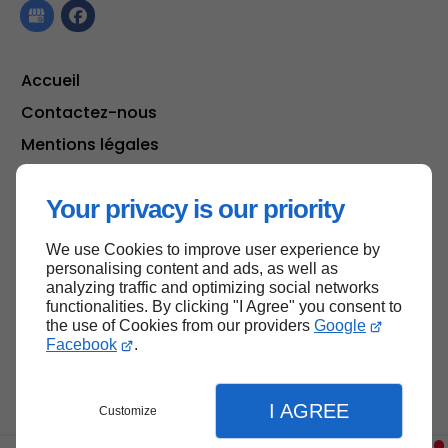
Accueil
Contactez-nous
Mentions légales
Plan du site
Your privacy is our priority
We use Cookies to improve user experience by
Haut de page
personalising content and ads, as well as
analyzing traffic and optimizing social networks
functionalities. By clicking "I Agree" you consent to
the use of Cookies from our providers
Google
Facebook
.
I AGREE
Customize