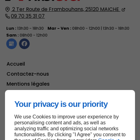
2 Ter Route de Frambouhans,
25120
MAICHE
09 70 35 31 07
Lun :
13h30 - 18h30
Mar - Ven :
08h00 - 12h00 | 13h30 - 18h30
Sam :
08h00 - 12h00
Accueil
Contactez-nous
Mentions légales
Plan du site
Your privacy is our priority
We use Cookies to improve user experience by
Haut de page
personalising content and ads, as well as
analyzing traffic and optimizing social networks
functionalities. By clicking "I Agree" you consent to